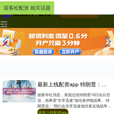
-->
迎客松配资 相关话题
最新上线配资app 特朗普：希望非常迅速地结束伊朗战事，能以一种非常体面的方式了结
据新华社消息，美国总统特朗普19日在白宫
说，他希望“非常迅速”地结束伊朗战事。 特
朗普说：“我们会非常迅速地结束这场战争。
他们（伊朗）不会拥有核武器。希望我们
最新上线配资app