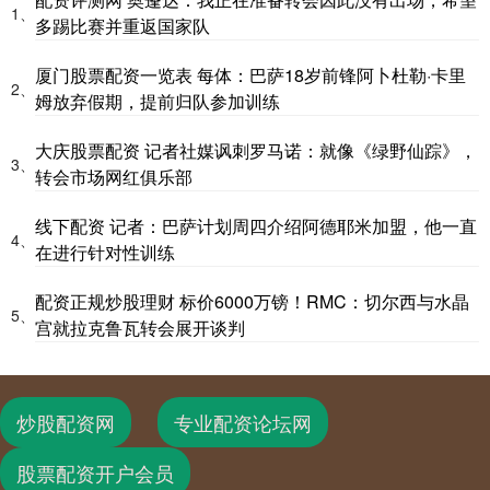
1、
多踢比赛并重返国家队
厦门股票配资一览表 每体：巴萨18岁前锋阿卜杜勒·卡里
2、
姆放弃假期，提前归队参加训练
大庆股票配资 记者社媒讽刺罗马诺：就像《绿野仙踪》，
3、
转会市场网红俱乐部
线下配资 记者：巴萨计划周四介绍阿德耶米加盟，他一直
4、
在进行针对性训练
配资正规炒股理财 标价6000万镑！RMC：切尔西与水晶
5、
宫就拉克鲁瓦转会展开谈判
炒股配资网
专业配资论坛网
股票配资开户会员