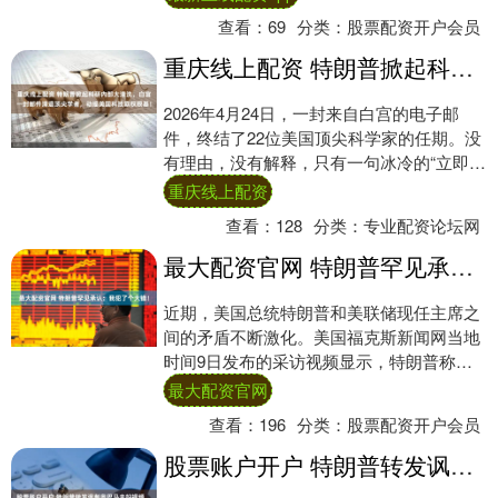
能....
查看：
69
分类：
股票配资开户会员
重庆线上配资 特朗普掀起科研内部大清洗，白宫一封邮件清退顶尖学者，动摇美国科技霸权根基！
2026年4月24日，一封来自白宫的电子邮
件，终结了22位美国顶尖科学家的任期。没
有理由，没有解释，只有一句冰冷的“立即生
效”。这封邮件清空的，是一个守护了美国....
重庆线上配资
查看：
128
分类：
专业配资论坛网
最大配资官网 特朗普罕见承认：我犯了个大错！
近期，美国总统特朗普和美联储现任主席之
间的矛盾不断激化。美国福克斯新闻网当地
时间9日发布的采访视频显示，特朗普称在
他的首个任期内，在美联储主席人选决策
最大配资官网
上“犯了个....
查看：
196
分类：
股票配资开户会员
股票账户开户 特朗普转发讽刺奥巴马夫妇视频…