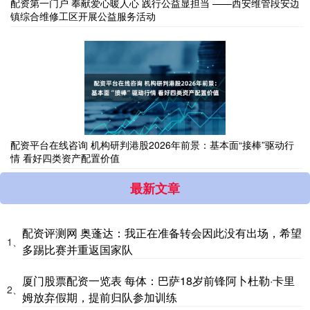
配资第一门户 奉献爱心暖人心 践行公益显担当 ——西安维管段安边
镇综合维修工区开展公益服务活动
配资平台在线咨询 机构研判港股2026年前景：基本面“接棒”驱动行
情 看好四类资产配置价值
最新文章
配资评测网 奥蓬达：我正在准备转会因此没有出场，希望
1、
多踢比赛并重返国家队
厦门股票配资一览表 每体：巴萨18岁前锋阿卜杜勒·卡里
2、
姆放弃假期，提前归队参加训练