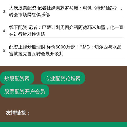
大庆股票配资 记者社媒讽刺罗马诺：就像《绿野仙踪》，
3、
转会市场网红俱乐部
线下配资 记者：巴萨计划周四介绍阿德耶米加盟，他一直
4、
在进行针对性训练
配资正规炒股理财 标价6000万镑！RMC：切尔西与水晶
5、
宫就拉克鲁瓦转会展开谈判
炒股配资网
专业配资论坛网
股票配资开户会员
友情链接：